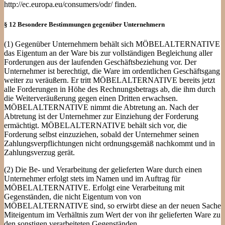
http://ec.europa.eu/consumers/odr/ finden.
§ 12 Besondere Bestimmungen gegenüber Unternehmern
(1) Gegenüber Unternehmern behält sich MÖBELALTERNATIVE
das Eigentum an der Ware bis zur vollständigen Begleichung aller
Forderungen aus der laufenden Geschäftsbeziehung vor. Der
Unternehmer ist berechtigt, die Ware im ordentlichen Geschäftsgang
weiter zu veräußern. Er tritt MÖBELALTERNATIVE bereits jetzt
alle Forderungen in Höhe des Rechnungsbetrags ab, die ihm durch
die Weiterveräußerung gegen einen Dritten erwachsen.
MÖBELALTERNATIVE nimmt die Abtretung an. Nach der
Abtretung ist der Unternehmer zur Einziehung der Forderung
ermächtigt. MÖBELALTERNATIVE behält sich vor, die
Forderung selbst einzuziehen, sobald der Unternehmer seinen
Zahlungsverpflichtungen nicht ordnungsgemäß nachkommt und in
Zahlungsverzug gerät.
(2) Die Be- und Verarbeitung der gelieferten Ware durch einen
Unternehmer erfolgt stets im Namen und im Auftrag für
MÖBELALTERNATIVE. Erfolgt eine Verarbeitung mit
Gegenständen, die nicht Eigentum von von
MÖBELALTERNATIVE sind, so erwirbt diese an der neuen Sache
Miteigentum im Verhältnis zum Wert der von ihr gelieferten Ware zu
den sonstigen verarbeiteten Gegenständen.