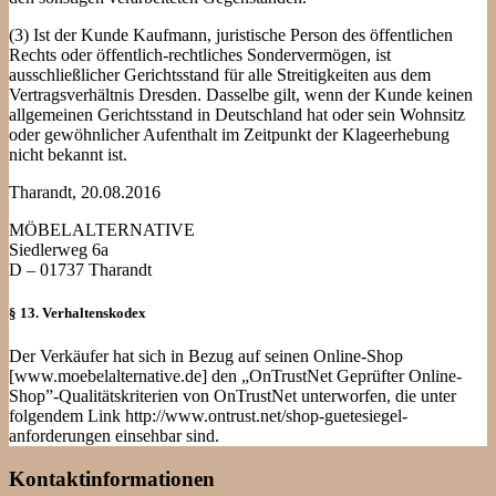
(3) Ist der Kunde Kaufmann, juristische Person des öffentlichen
Rechts oder öffentlich-rechtliches Sondervermögen, ist
ausschließlicher Gerichtsstand für alle Streitigkeiten aus dem
Vertragsverhältnis Dresden. Dasselbe gilt, wenn der Kunde keinen
allgemeinen Gerichtsstand in Deutschland hat oder sein Wohnsitz
oder gewöhnlicher Aufenthalt im Zeitpunkt der Klageerhebung
nicht bekannt ist.
Tharandt, 20.08.2016
MÖBELALTERNATIVE
Siedlerweg 6a
D – 01737 Tharandt
§ 13. Verhaltenskodex
Der Verkäufer hat sich in Bezug auf seinen Online-Shop
[www.moebelalternative.de] den „OnTrustNet Geprüfter Online-
Shop”-Qualitätskriterien von OnTrustNet unterworfen, die unter
folgendem Link http://www.ontrust.net/shop-guetesiegel-
anforderungen einsehbar sind.
Kontaktinformationen