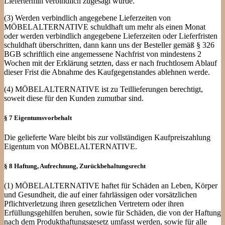
Liefertermin verbindlich zugesagt wurde.
(3) Werden verbindlich angegebene Lieferzeiten von
MÖBELALTERNATIVE schuldhaft um mehr als einen Monat
oder werden verbindlich angegebene Lieferzeiten oder Lieferfristen
schuldhaft überschritten, dann kann uns der Besteller gemäß § 326
BGB schriftlich eine angemessene Nachfrist von mindestens 2
Wochen mit der Erklärung setzten, dass er nach fruchtlosem Ablauf
dieser Frist die Abnahme des Kaufgegenstandes ablehnen werde.
(4) MÖBELALTERNATIVE ist zu Teillieferungen berechtigt,
soweit diese für den Kunden zumutbar sind.
§ 7 Eigentumsvorbehalt
Die gelieferte Ware bleibt bis zur vollständigen Kaufpreiszahlung
Eigentum von MÖBELALTERNATIVE.
§ 8 Haftung, Aufrechnung, Zurückbehaltungsrecht
(1) MÖBELALTERNATIVE haftet für Schäden an Leben, Körper
und Gesundheit, die auf einer fahrlässigen oder vorsätzlichen
Pflichtverletzung ihren gesetzlichen Vertretern oder ihren
Erfüllungsgehilfen beruhen, sowie für Schäden, die von der Haftung
nach dem Produkthaftungsgesetz umfasst werden, sowie für alle