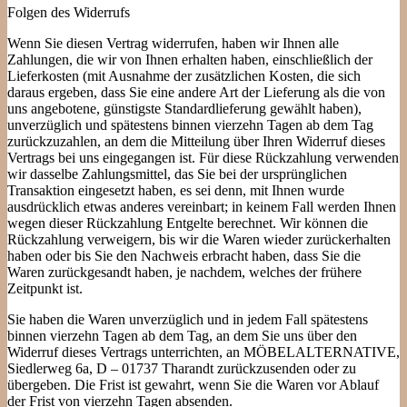
Folgen des Widerrufs
Wenn Sie diesen Vertrag widerrufen, haben wir Ihnen alle
Zahlungen, die wir von Ihnen erhalten haben, einschließlich der
Lieferkosten (mit Ausnahme der zusätzlichen Kosten, die sich
daraus ergeben, dass Sie eine andere Art der Lieferung als die von
uns angebotene, günstigste Standardlieferung gewählt haben),
unverzüglich und spätestens binnen vierzehn Tagen ab dem Tag
zurückzuzahlen, an dem die Mitteilung über Ihren Widerruf dieses
Vertrags bei uns eingegangen ist. Für diese Rückzahlung verwenden
wir dasselbe Zahlungsmittel, das Sie bei der ursprünglichen
Transaktion eingesetzt haben, es sei denn, mit Ihnen wurde
ausdrücklich etwas anderes vereinbart; in keinem Fall werden Ihnen
wegen dieser Rückzahlung Entgelte berechnet. Wir können die
Rückzahlung verweigern, bis wir die Waren wieder zurückerhalten
haben oder bis Sie den Nachweis erbracht haben, dass Sie die
Waren zurückgesandt haben, je nachdem, welches der frühere
Zeitpunkt ist.
Sie haben die Waren unverzüglich und in jedem Fall spätestens
binnen vierzehn Tagen ab dem Tag, an dem Sie uns über den
Widerruf dieses Vertrags unterrichten, an MÖBELALTERNATIVE,
Siedlerweg 6a, D – 01737 Tharandt zurückzusenden oder zu
übergeben. Die Frist ist gewahrt, wenn Sie die Waren vor Ablauf
der Frist von vierzehn Tagen absenden.